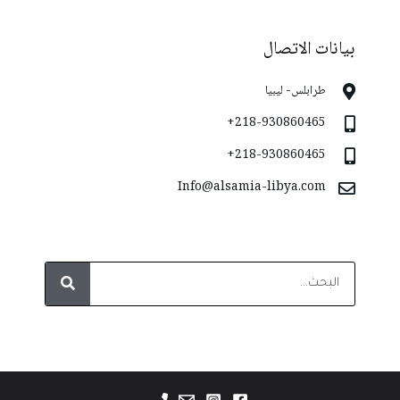
بيانات الاتصال
طرابلس- ليبيا
218-930860465+
218-930860465+
Info@alsamia-libya.com
S
e
a
r
c
h